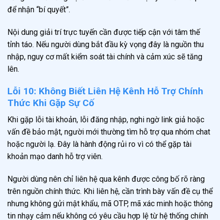
để nhận “bí quyết”.
Nội dung giải trí trực tuyến cần được tiếp cận với tâm thế
tỉnh táo. Nếu người dùng bắt đầu kỳ vọng đây là nguồn thu
nhập, nguy cơ mất kiểm soát tài chính và cảm xúc sẽ tăng
lên.
Lỗi 10: Không Biết Liên Hệ Kênh Hỗ Trợ Chính
Thức Khi Gặp Sự Cố
Khi gặp lỗi tài khoản, lỗi đăng nhập, nghi ngờ link giả hoặc
vấn đề bảo mật, người mới thường tìm hỗ trợ qua nhóm chat
hoặc người lạ. Đây là hành động rủi ro vì có thể gặp tài
khoản mạo danh hỗ trợ viên.
Người dùng nên chỉ liên hệ qua kênh được công bố rõ ràng
trên nguồn chính thức. Khi liên hệ, cần trình bày vấn đề cụ thể
nhưng không gửi mật khẩu, mã OTP, mã xác minh hoặc thông
tin nhạy cảm nếu không có yêu cầu hợp lệ từ hệ thống chính