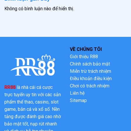
Không có bình luận nào để hiển thị.
VỀ CHÚNG TÔI
Giới thiệu R88
Chính sách bảo mật
Miễn trừ trách nhiệm
Điều khoản điều kiện
Chơi có trách nhiệm
RR88
là nhà cái cá cược
Liên hệ
trực tuyến uy tín với các sản
Sitemap
phẩm thể thao, casino, slot
game, bắn cá và xổ số. Nền
tảng được đánh giá cao nhờ
bảo mật tốt, nạp rút nhanh