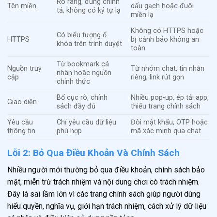
Rõ ràng, đúng chính
Tên miền
dấu gạch hoặc đuôi
tả, không có ký tự lạ
miền lạ
Không có HTTPS hoặc
Có biểu tượng ổ
HTTPS
bị cảnh báo không an
khóa trên trình duyệt
toàn
Từ bookmark cá
Nguồn truy
Từ nhóm chat, tin nhắn
nhân hoặc nguồn
cập
riêng, link rút gọn
chính thức
Bố cục rõ, chính
Nhiều pop-up, ép tải app,
Giao diện
sách đầy đủ
thiếu trang chính sách
Yêu cầu
Chỉ yêu cầu dữ liệu
Đòi mật khẩu, OTP hoặc
thông tin
phù hợp
mã xác minh qua chat
Lỗi 2: Bỏ Qua Điều Khoản Và Chính Sách
Nhiều người mới thường bỏ qua điều khoản, chính sách bảo
mật, miễn trừ trách nhiệm và nội dung chơi có trách nhiệm.
Đây là sai lầm lớn vì các trang chính sách giúp người dùng
hiểu quyền, nghĩa vụ, giới hạn trách nhiệm, cách xử lý dữ liệu