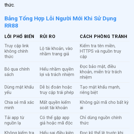
thức.
Bảng Tổng Hợp Lỗi Người Mới Khi Sử Dụng
RR88
LỖI PHỔ BIẾN
RỦI RO
CÁCH PHÒNG TRÁNH
Truy cập link
Kiểm tra tên miền,
Lộ tài khoản, vào
không chính
HTTPS và nguồn truy
nhầm trang giả
thức
cập
Đọc bảo mật, điều
Bỏ qua chính
Hiểu nhầm quyền
khoản, miễn trừ trách
sách
lợi và trách nhiệm
nhiệm
Dùng mật khẩu
Dễ bị đoán hoặc
Tạo mật khẩu mạnh,
yếu
truy cập trái phép
riêng biệt
Chia sẻ mã xác
Mất quyền kiểm
Không gửi mã cho bất kỳ
minh
soát tài khoản
ai
Tải app từ
Có thể gặp app
Chỉ dùng nguồn chính
nguồn lạ
giả hoặc mã độc
thức
Không kiểm tra
Hiểu sai điều kiện
Đọc kỹ thể lệ trước khi