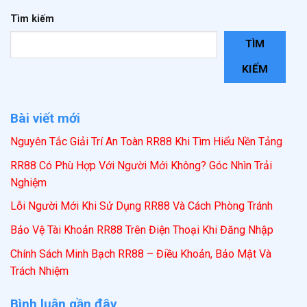
Tìm kiếm
TÌM
KIẾM
Bài viết mới
Nguyên Tắc Giải Trí An Toàn RR88 Khi Tìm Hiểu Nền Tảng
RR88 Có Phù Hợp Với Người Mới Không? Góc Nhìn Trải
Nghiệm
Lỗi Người Mới Khi Sử Dụng RR88 Và Cách Phòng Tránh
Bảo Vệ Tài Khoản RR88 Trên Điện Thoại Khi Đăng Nhập
Chính Sách Minh Bạch RR88 – Điều Khoản, Bảo Mật Và
Trách Nhiệm
Bình luận gần đây