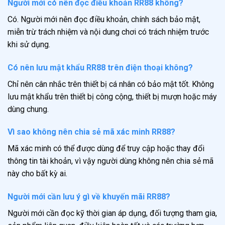
Người mới có nên đọc điều khoản RR88 không?
Có. Người mới nên đọc điều khoản, chính sách bảo mật,
miễn trừ trách nhiệm và nội dung chơi có trách nhiệm trước
khi sử dụng.
Có nên lưu mật khẩu RR88 trên điện thoại không?
Chỉ nên cân nhắc trên thiết bị cá nhân có bảo mật tốt. Không
lưu mật khẩu trên thiết bị công cộng, thiết bị mượn hoặc máy
dùng chung.
Vì sao không nên chia sẻ mã xác minh RR88?
Mã xác minh có thể được dùng để truy cập hoặc thay đổi
thông tin tài khoản, vì vậy người dùng không nên chia sẻ mã
này cho bất kỳ ai.
Người mới cần lưu ý gì về khuyến mãi RR88?
Người mới cần đọc kỹ thời gian áp dụng, đối tượng tham gia,