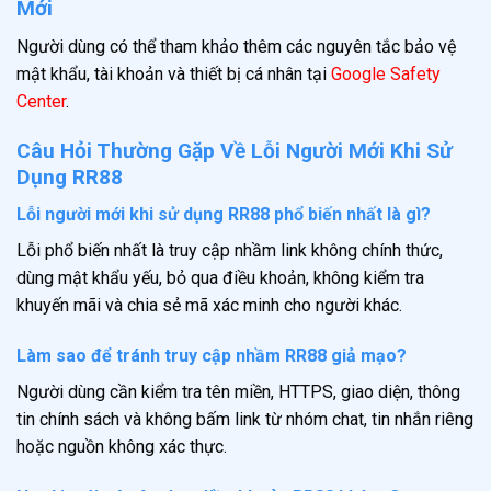
Mới
Người dùng có thể tham khảo thêm các nguyên tắc bảo vệ
mật khẩu, tài khoản và thiết bị cá nhân tại
Google Safety
Center
.
Câu Hỏi Thường Gặp Về Lỗi Người Mới Khi Sử
Dụng RR88
Lỗi người mới khi sử dụng RR88 phổ biến nhất là gì?
Lỗi phổ biến nhất là truy cập nhầm link không chính thức,
dùng mật khẩu yếu, bỏ qua điều khoản, không kiểm tra
khuyến mãi và chia sẻ mã xác minh cho người khác.
Làm sao để tránh truy cập nhầm RR88 giả mạo?
Người dùng cần kiểm tra tên miền, HTTPS, giao diện, thông
tin chính sách và không bấm link từ nhóm chat, tin nhắn riêng
hoặc nguồn không xác thực.