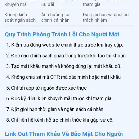
khuyến mãi
ưu đãi
tham gia
Không kiểm
Ảnh hưởng tài
Đặt giới hạn và chơi có
soát ngân sách
chính cá nhân
trách nhiệm
Quy Trình Phòng Tránh Lỗi Cho Người Mới
Kiểm tra đúng website chính thức trước khi truy cập.
Đọc các chính sách quan trọng trước khi tạo tài khoản.
Tạo mật khẩu mạnh và không dùng lại mật khẩu cũ.
Không chia sẻ mã OTP, mã xác minh hoặc mật khẩu.
Chỉ tải app từ nguồn được xác thực.
Đọc kỹ điều kiện khuyến mãi trước khi tham gia.
Đặt giới hạn thời gian và ngân sách cá nhân.
Chỉ liên hệ kênh hỗ trợ chính thức khi gặp sự cố.
Link Out Tham Khảo Về Bảo Mật Cho Người