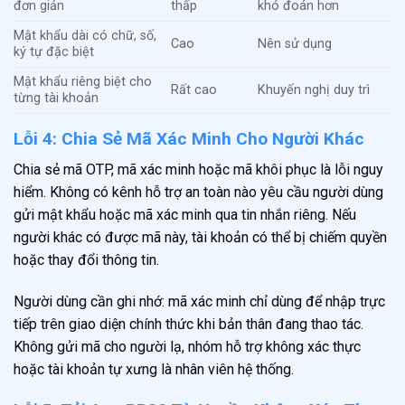
đơn giản
thấp
khó đoán hơn
Mật khẩu dài có chữ, số,
Cao
Nên sử dụng
ký tự đặc biệt
Mật khẩu riêng biệt cho
Rất cao
Khuyến nghị duy trì
từng tài khoản
Lỗi 4: Chia Sẻ Mã Xác Minh Cho Người Khác
Chia sẻ mã OTP, mã xác minh hoặc mã khôi phục là lỗi nguy
hiểm. Không có kênh hỗ trợ an toàn nào yêu cầu người dùng
gửi mật khẩu hoặc mã xác minh qua tin nhắn riêng. Nếu
người khác có được mã này, tài khoản có thể bị chiếm quyền
hoặc thay đổi thông tin.
Người dùng cần ghi nhớ: mã xác minh chỉ dùng để nhập trực
tiếp trên giao diện chính thức khi bản thân đang thao tác.
Không gửi mã cho người lạ, nhóm hỗ trợ không xác thực
hoặc tài khoản tự xưng là nhân viên hệ thống.