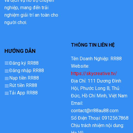
và dịch vụ hỗ trợ chuyên
nghiệp, mang đến trải
nghiệm giải trí an toàn cho
người chơi.
THÔNG TIN LIÊN HỆ
HƯỚNG DẪN
Tên Doanh Nghiệp: RR88
Đăng ký RR88
Website:
Đăng nhập RR88
https://skycreative.tv/
Nạp tiền RR88
Địa Chỉ: 111 Dương Đình
Rút tiền RR88
Hội, Phước Long B, Thủ
Tải App RR88
Đức, Hồ Chí Minh, Việt Nam
Email:
contact@rr88au88.com
Số Điện Thoại: 0912567868
Chịu trách nhiệm nội dung:
Hạ Vỹ